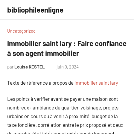
Aller
bibliophileenligne
au
contenu
Uncategorized
immobilier saint lary : Faire confiance
à son agent immobilier
par
Louise KESTEL
juin 9, 2024
Aucun
commentaire
Texte de référence à propos de
immobilier saint lary
Les points à vérifier avant se payer une maison sont
nombreux : ambiance du quartier, voisinage, projets
urbains en cours ou à venir à proximité, budget de la
taxe foncière, corrélation entre le prix proposé et ceux
du marché, état intérieur et extérieur du logement,