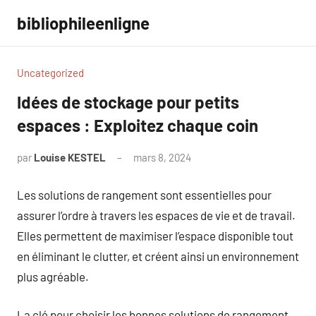
Aller
bibliophileenligne
au
contenu
Uncategorized
Idées de stockage pour petits
espaces : Exploitez chaque coin
par
Louise KESTEL
mars 8, 2024
Aucun
commentaire
Les solutions de rangement sont essentielles pour
assurer l’ordre à travers les espaces de vie et de travail.
Elles permettent de maximiser l’espace disponible tout
en éliminant le clutter, et créent ainsi un environnement
plus agréable.
La clé pour choisir les bonnes solutions de rangement