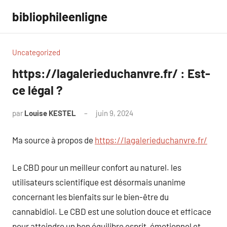
Aller
bibliophileenligne
au
contenu
Uncategorized
https://lagalerieduchanvre.fr/ : Est-
ce légal ?
par
Louise KESTEL
juin 9, 2024
Aucun
commentaire
Ma source à propos de
https://lagalerieduchanvre.fr/
Le CBD pour un meilleur confort au naturel. les
utilisateurs scientifique est désormais unanime
concernant les bienfaits sur le bien-être du
cannabidiol. Le CBD est une solution douce et efficace
pour atteindre un bon équilibre esprit, émotionnel et