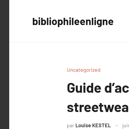
Aller
au
bibliophileenligne
contenu
Uncategorized
Guide d’ac
streetwear
par
Louise KESTEL
jui