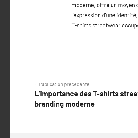
moderne, offre un moyen d’
l’expression d’une identité
T-shirts streetwear occup
Navigation
Publication précédente
L’importance des T-shirts stre
de
branding moderne
l’article