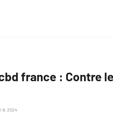
cbd france : Contre l
s
i 8, 2024
Aucun