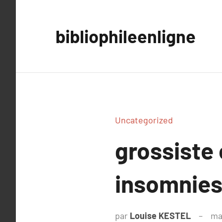
Aller
au
bibliophileenligne
contenu
Uncategorized
grossiste 
insomnie
par
Louise KESTEL
ma