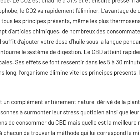
cedé. Le CO2 est chauffé à 31% et et ensuite pressé. Il 
phobe, le CO2 va rapidement l’éliminer. L’avantage de
e tous les principes présents, même les plus thermosensi
pt d’articles chimiques. de nombreux des consommateu
Il suffit d’ajouter votre dose d’huile sous la langue pen
ontourne le système de digestion. Le CBD atteint rapid
es. Ses effets se font ressentir dans les 5 à 30 minute
long, l’organisme élimine vite les principes présents. L
t un complément entièrement naturel dérivé de la plant
onnes à surmonter leur stress quotidien ainsi que leurs 
ns de consommer du CBD mais quelle est la meilleure 
 à chacun de trouver la méthode qui lui correspond le mi