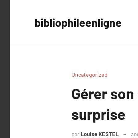
Aller
au
bibliophileenligne
contenu
Uncategorized
Gérer so
surprise
par
Louise KESTEL
ao