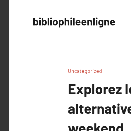
Aller
au
bibliophileenligne
contenu
Uncategorized
Explorez l
alternativ
weekend