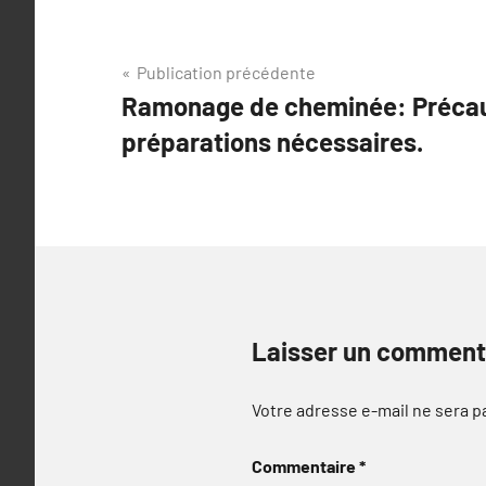
Navigation
Publication précédente
Ramonage de cheminée: Précau
de
préparations nécessaires.
l’article
Laisser un comment
Votre adresse e-mail ne sera p
Commentaire
*