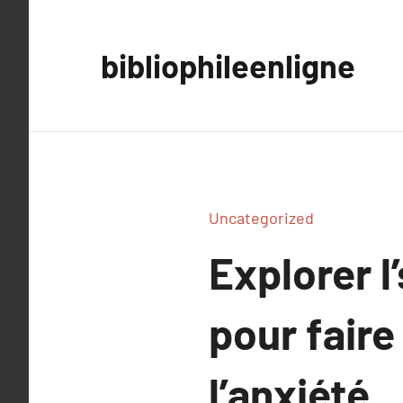
Aller
au
bibliophileenligne
contenu
Uncategorized
Explorer l
pour faire
l’anxiété