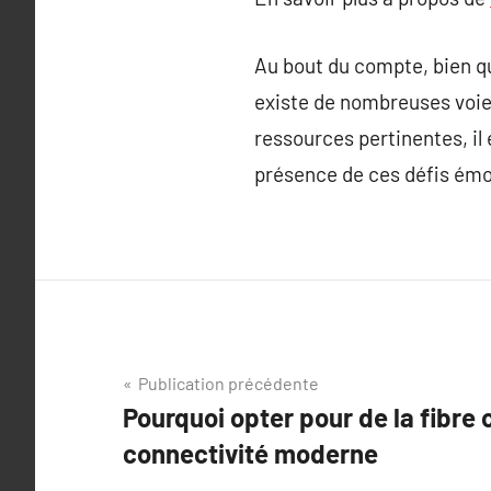
Au bout du compte, bien que
existe de nombreuses voies
ressources pertinentes, il
présence de ces défis émo
Navigation
Publication précédente
Pourquoi opter pour de la fibre
de
connectivité moderne
l’article