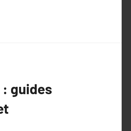
 : guides
et