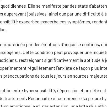
s quotidiennes. Elle se manifeste par des états d’abatt
és auparavant jouissives, ainsi que par une difficulté à t
l’sensibilité exacerbée exacerbe ces symptômes, rendant 
due.
st caractérisée par des émotions d’angoisse continus, qu
anxiogènes. Cette condition peut provoquer une inqui
tidiens, restreignant significativement la aptitude à jo
xpérimentent régulièrement l’anxiété de façon plus inten
s préoccupations de tous les jours en sources majeures
action entre hypersensibilité, dépression et anxiété est
de traitement. Reconnaître et comprendre sa propre hyp
tion émotionnelle et, par extension, une lutte plus effi