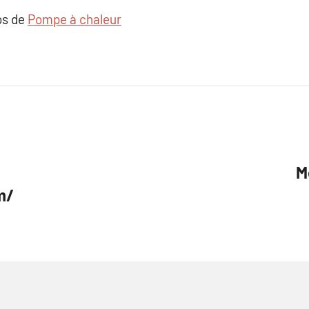
os de
Pompe à chaleur
M
m/