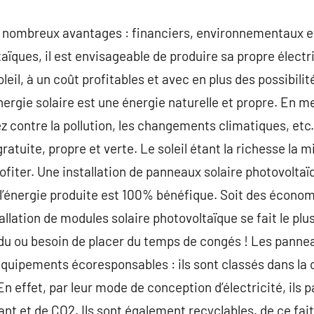
e nombreux avantages : financiers, environnementaux e
aïques, il est envisageable de produire sa propre électr
eil, à un coût profitables et avec en plus des possibilit
nergie solaire est une énergie naturelle et propre. En 
z contre la pollution, les changements climatiques, etc.
tuite, propre et verte. Le soleil étant la richesse la m
fiter. Une installation de panneaux solaire photovoltaïq
 l’énergie produite est 100% bénéfique. Soit des économi
allation de modules solaire photovoltaïque se fait le pl
du ou besoin de placer du temps de congés ! Les pannea
quipements écoresponsables : ils sont classés dans la 
n effet, par leur mode de conception d’électricité, ils p
ant et de CO2. Ils sont également recyclables. de ce fait