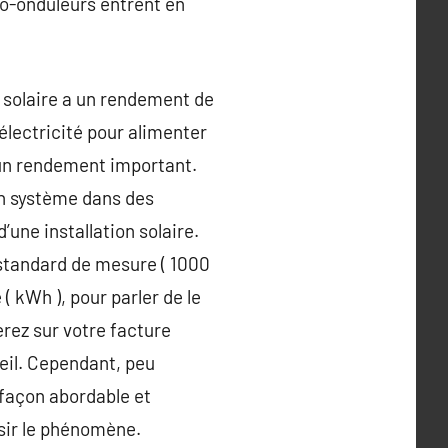
cro-onduleurs entrent en
 solaire a un rendement de
électricité pour alimenter
a un rendement important.
’un système dans des
’une installation solaire.
 standard de mesure ( 1000
 kWh ), pour parler de le
rez sur votre facture
leil. Cependant, peu
 façon abordable et
isir le phénomène.