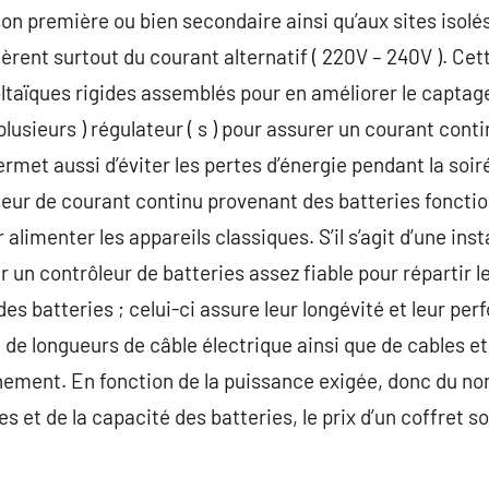
on première ou bien secondaire ainsi qu’aux sites isolés
ièrent surtout du courant alternatif ( 220V – 240V ). Ce
taïques rigides assemblés pour en améliorer le captage
lusieurs ) régulateur ( s ) pour assurer un courant contin
ermet aussi d’éviter les pertes d’énergie pendant la soir
seur de courant continu provenant des batteries foncti
limenter les appareils classiques. S’il s’agit d’une inst
ir un contrôleur de batteries assez fiable pour répartir
é des batteries ; celui-ci assure leur longévité et leur 
 de longueurs de câble électrique ainsi que de cables et
hement. En fonction de la puissance exigée, donc du 
 et de la capacité des batteries, le prix d’un coffret s