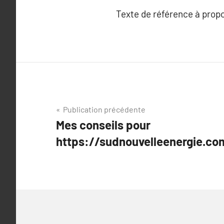
Texte de référence à prop
Navigation
Publication précédente
Mes conseils pour
de
https://sudnouvelleenergie.co
l’article