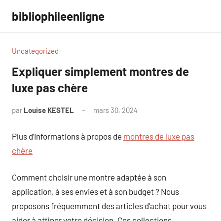
Aller
bibliophileenligne
au
contenu
Uncategorized
Expliquer simplement montres de
luxe pas chère
par
Louise KESTEL
mars 30, 2024
Aucun
commentaire
Plus d’informations à propos de
montres de luxe pas
chère
Comment choisir une montre adaptée à son
application, à ses envies et à son budget ? Nous
proposons fréquemment des articles d’achat pour vous
aider à affiner votre décision. Ces collections