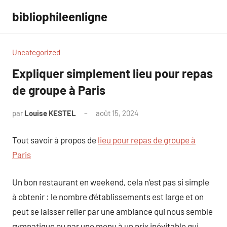
Aller
bibliophileenligne
au
contenu
Uncategorized
Expliquer simplement lieu pour repas
de groupe à Paris
par
Louise KESTEL
août 15, 2024
Aucun
commentaire
Tout savoir à propos de
lieu pour repas de groupe à
Paris
Un bon restaurant en weekend, cela n’est pas si simple
à obtenir : le nombre d’établissements est large et on
peut se laisser relier par une ambiance qui nous semble
sympatique ou par une menu à un prix inévitable qui