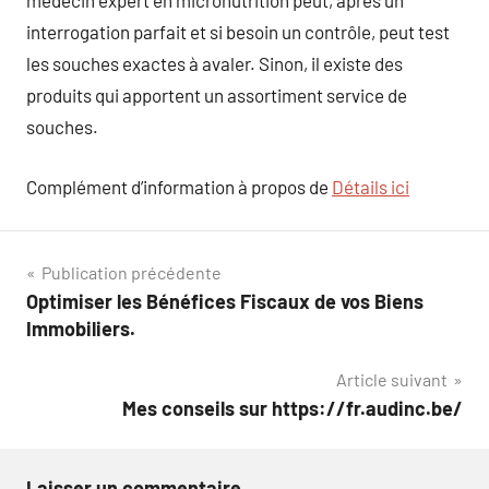
médecin expert en micronutrition peut, après un
interrogation parfait et si besoin un contrôle, peut test
les souches exactes à avaler. Sinon, il existe des
produits qui apportent un assortiment service de
souches.
Complément d’information à propos de
Détails ici
Navigation
Publication précédente
Optimiser les Bénéfices Fiscaux de vos Biens
de
Immobiliers.
l’article
Article suivant
Mes conseils sur https://fr.audinc.be/
Laisser un commentaire