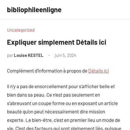
Aller
bibliophileenligne
au
contenu
Uncategorized
Expliquer simplement Détails ici
par
Louise KESTEL
juin 5, 2024
Aucun
commentaire
Complément d’information à propos de
Détails ici
Il n’y a pas de ensorcellement pour s’afficher belle et
bien dans sa peau. Ce n’est pas seulement en
s’abreuvant un coupe forme ou en exposant un article
beauté qu’on peut nécessairement dire mission
experte. Le bien-être, c’est en premier lieu un mode de
vie. C’est des facteurs qui sont pleinement liés, puisque