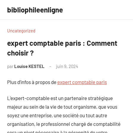
Aller
bibliophileenligne
au
contenu
Uncategorized
expert comptable paris : Comment
choisir ?
par
Louise KESTEL
juin 9, 2024
Aucun
commentaire
Plus d’infos à propos de
expert comptable paris
L’expert-comptable est un partenaire stratégique
majeur au sein de la vie de tout organisme, que vous
soyez une entreprise, une société ou tout autre
organisation, le professionnel chargé de comptabilité
sera un pivot nécessaire à la pérennité de votre