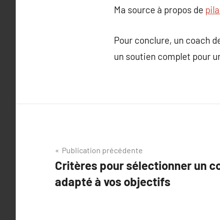
Ma source à propos de
pil
Pour conclure, un coach de
un soutien complet pour un
Navigation
Publication précédente
Critères pour sélectionner un c
de
adapté à vos objectifs
l’article