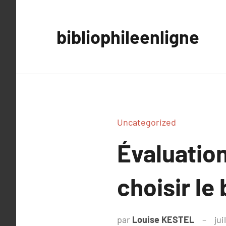
Aller
au
bibliophileenligne
contenu
Uncategorized
Évaluati
choisir le
par
Louise KESTEL
jui