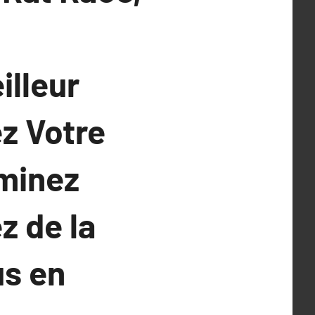
illeur
z Votre
minez
z de la
us en