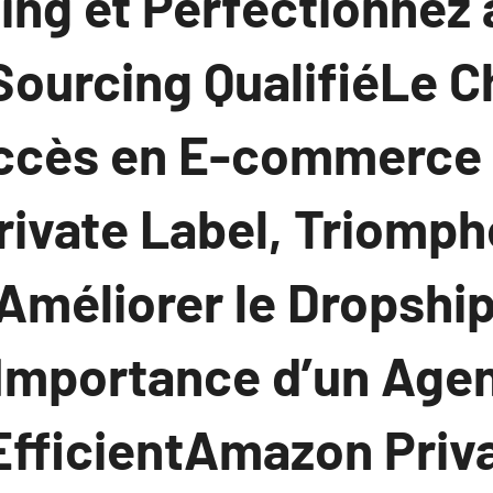
ing et Perfectionnez 
Sourcing QualifiéLe 
uccès en E-commerce :
ivate Label, Triomphe
 Améliorer le Dropshi
l’Importance d’un Age
EfficientAmazon Priva