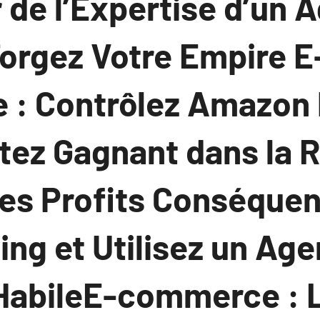
r de l’Expertise d’un 
orgez Votre Empire E
: Contrôlez Amazon 
tez Gagnant dans la R
des Profits Conséquen
ng et Utilisez un Age
HabileE-commerce : 