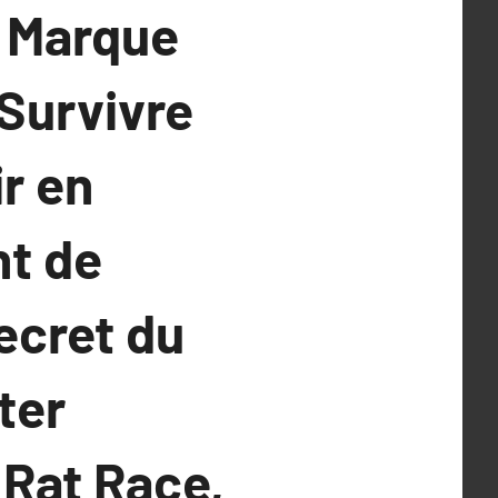
e Marque
Survivre
ir en
nt de
ecret du
ter
 Rat Race,