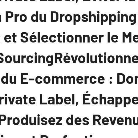
n Pro du Dropshipping
et Sélectionner le Me
SourcingRévolutionne
 du E-commerce : Do
ivate Label, Échappe
 Produisez des Reven