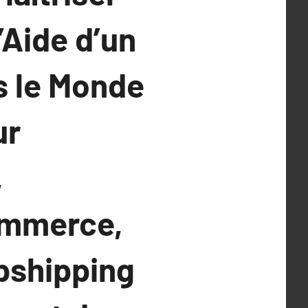
’Aide d’un
s le Monde
ur
,
ommerce,
opshipping