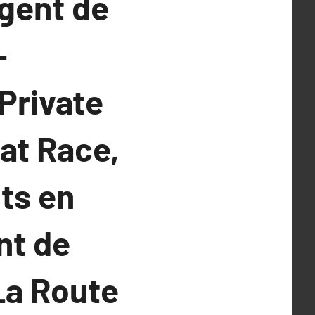
Agent de
-
Private
at Race,
ts en
nt de
La Route