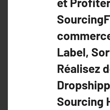
et Profite
SourcingF
commerce 
Label, Sor
Réalisez 
Dropshippi
Sourcing 