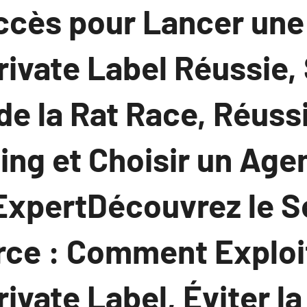
uccès pour Lancer un
ivate Label Réussie, 
de la Rat Race, Réuss
ng et Choisir un Age
ExpertDécouvrez le S
ce : Comment Exploi
vate Label, Éviter la