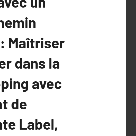
avec un
Chemin
 Maîtriser
r dans la
pping avec
nt de
te Label,