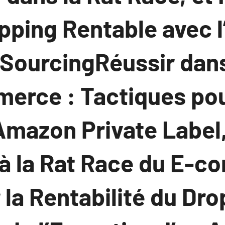
pping Rentable avec l
 SourcingRéussir dan
erce : Tactiques po
Amazon Private Label
à la Rat Race du E-c
la Rentabilité du Dr