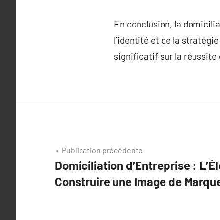
En conclusion, la domicilia
l’identité et de la stratég
significatif sur la réussi
Navigation
Publication précédente
Domiciliation d’Entreprise : L’É
de
Construire une Image de Marque
l’article