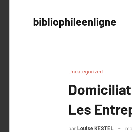
Aller
au
bibliophileenligne
contenu
Uncategorized
Domiciliat
Les Entrep
par
Louise KESTEL
ma