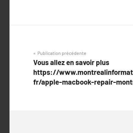
Navigation
Publication précédente
Vous allez en savoir plus
de
https://www.montrealinformat
l’article
fr/apple-macbook-repair-mont