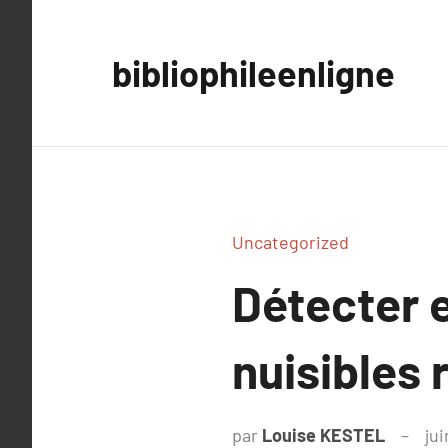
Aller
au
bibliophileenligne
contenu
Uncategorized
Détecter e
nuisibles
par
Louise KESTEL
jui