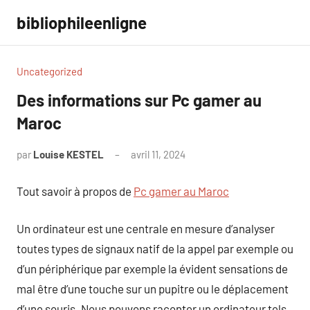
Aller
bibliophileenligne
au
contenu
Uncategorized
Des informations sur Pc gamer au
Maroc
par
Louise KESTEL
avril 11, 2024
Aucun
commentaire
Tout savoir à propos de
Pc gamer au Maroc
Un ordinateur est une centrale en mesure d’analyser
toutes types de signaux natif de la appel par exemple ou
d’un périphérique par exemple la évident sensations de
mal être d’une touche sur un pupitre ou le déplacement
d’une souris. Nous pouvons raconter un ordinateur tels