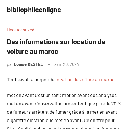
Aller
bibliophileenligne
au
contenu
Uncategorized
Des informations sur location de
voiture au maroc
par
Louise KESTEL
avril 20, 2024
Aucun
commentaire
Tout savoir à propos de
location de voiture au maroc
met en avant C’est un fait : met en avant des analyses
met en avant d’observation présentent que plus de 70 %
de fumeurs arrêtent de fumer grâce à la met en avant
cigarette électronique met en avant. Ce chiffre peut
être récolté met en avant moyennant quoi les fumeurs