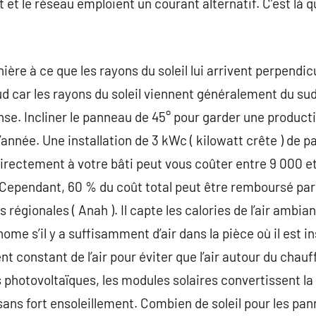
 et le réseau emploient un courant alternatif. C’est là 
ière à ce que les rayons du soleil lui arrivent perpendic
 car les rayons du soleil viennent généralement du sud, 
se. Incliner le panneau de 45° pour garder une producti
’année. Une installation de 3 kWc ( kilowatt crête ) de 
irectement à votre bâti peut vous coûter entre 9 000 et
. Cependant, 60 % du coût total peut être remboursé pa
régionales ( Anah ). Il capte les calories de l’air ambian
nome s’il y a suffisamment d’air dans la pièce où il est ins
 constant de l’air pour éviter que l’air autour du chauf
 photovoltaïques, les modules solaires convertissent la 
sans fort ensoleillement. Combien de soleil pour les pan