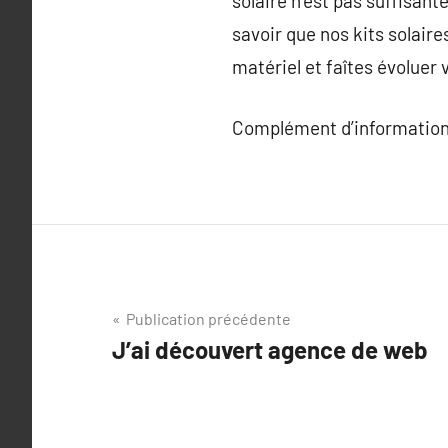
solaire n’est pas suffisante
savoir que nos kits solaire
matériel et faîtes évoluer
Complément d’information
Navigation
Publication précédente
J’ai découvert agence de web
de
l’article