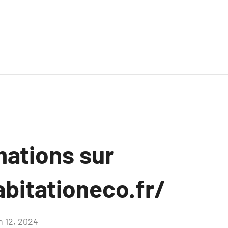
mations sur
abitationeco.fr/
n 12, 2024
Aucun