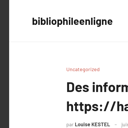
Aller
au
bibliophileenligne
contenu
Uncategorized
Des infor
https://h
par
Louise KESTEL
jui