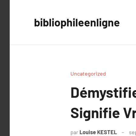
Aller
au
bibliophileenligne
contenu
Uncategorized
Démystifie
Signifie V
par
Louise KESTEL
se