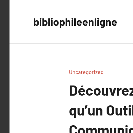
Aller
au
bibliophileenligne
contenu
Uncategorized
Découvrez 
qu’un Outi
Communic