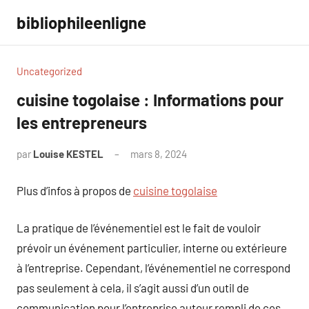
Aller
bibliophileenligne
au
contenu
Uncategorized
cuisine togolaise : Informations pour
les entrepreneurs
par
Louise KESTEL
mars 8, 2024
Aucun
commentaire
Plus d’infos à propos de
cuisine togolaise
La pratique de l’événementiel est le fait de vouloir
prévoir un événement particulier, interne ou extérieure
à l’entreprise. Cependant, l’événementiel ne correspond
pas seulement à cela, il s’agit aussi d’un outil de
communication pour l’entreprise autour rempli de ces