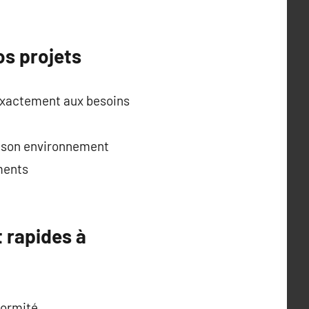
os projets
exactement aux besoins
 à son environnement
ments
t rapides à
formité