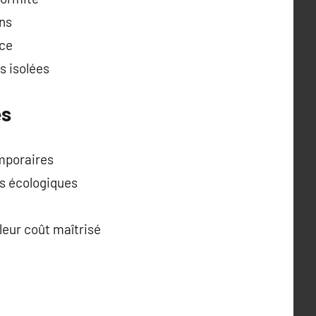
ons
ace
s isolées
es
emporaires
s écologiques
leur coût maîtrisé