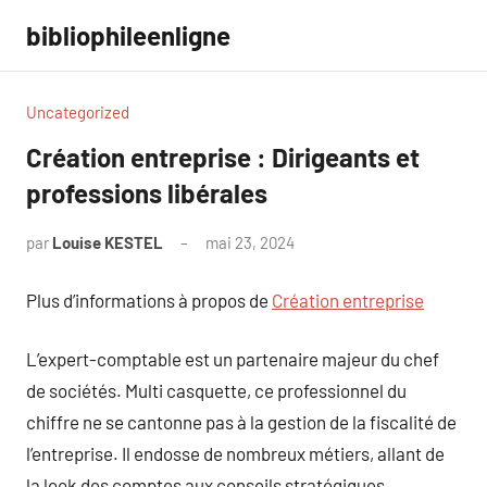
Aller
bibliophileenligne
au
contenu
Uncategorized
Création entreprise : Dirigeants et
professions libérales
par
Louise KESTEL
mai 23, 2024
Aucun
commentaire
Plus d’informations à propos de
Création entreprise
L’expert-comptable est un partenaire majeur du chef
de sociétés. Multi casquette, ce professionnel du
chiffre ne se cantonne pas à la gestion de la fiscalité de
l’entreprise. Il endosse de nombreux métiers, allant de
la look des comptes aux conseils stratégiques,