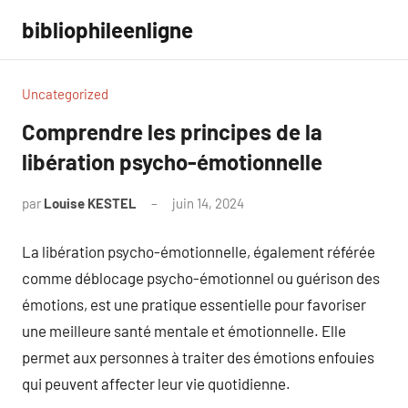
Aller
bibliophileenligne
au
contenu
Uncategorized
Comprendre les principes de la
libération psycho-émotionnelle
par
Louise KESTEL
juin 14, 2024
Aucun
commentaire
La libération psycho-émotionnelle, également référée
comme déblocage psycho-émotionnel ou guérison des
émotions, est une pratique essentielle pour favoriser
une meilleure santé mentale et émotionnelle. Elle
permet aux personnes à traiter des émotions enfouies
qui peuvent affecter leur vie quotidienne.