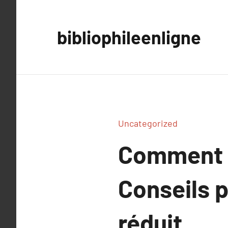
Aller
au
bibliophileenligne
contenu
Uncategorized
Comment 
Conseils 
réduit