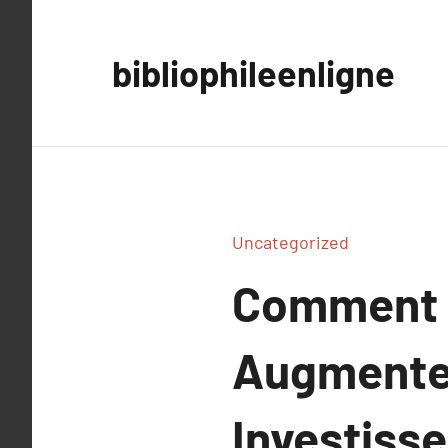
Aller
au
bibliophileenligne
contenu
Uncategorized
Comment 
Augmenter
Investiss