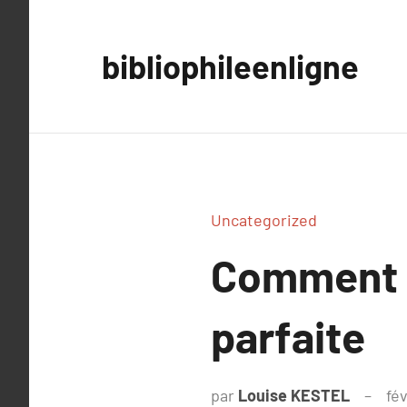
Aller
au
bibliophileenligne
contenu
Uncategorized
Comment t
parfaite
par
Louise KESTEL
fév