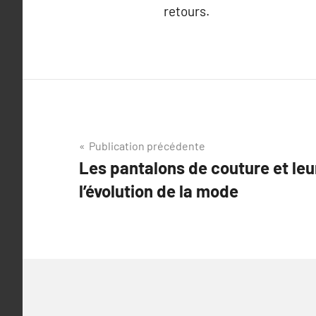
retours.
Navigation
Publication précédente
Les pantalons de couture et leu
de
l’évolution de la mode
l’article