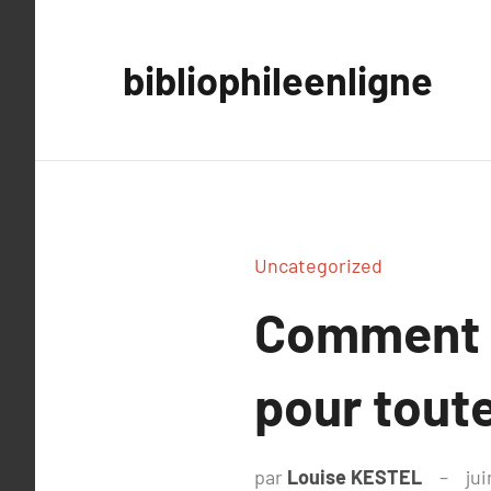
Aller
au
bibliophileenligne
contenu
Uncategorized
Comment s
pour tout
par
Louise KESTEL
jui