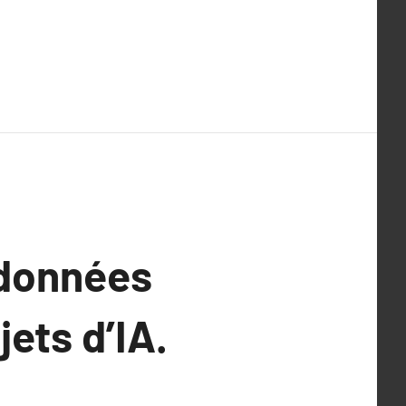
 données
ets d’IA.