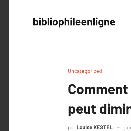
Aller
au
bibliophileenligne
contenu
Uncategorized
Comment l
peut dimin
par
Louise KESTEL
jui