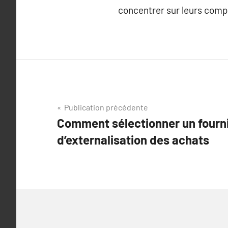
concentrer sur leurs comp
Navigation
Publication précédente
Comment sélectionner un fourn
de
d’externalisation des achats
l’article