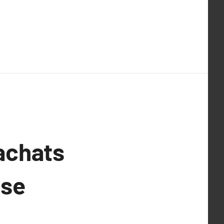
achats
ise