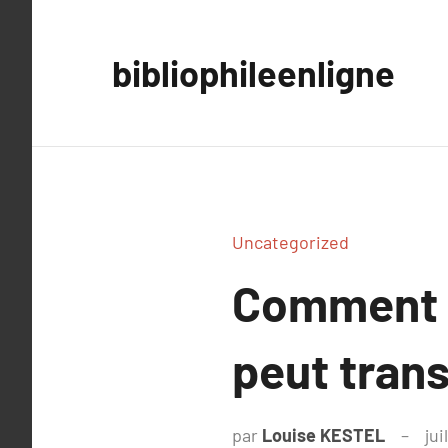
Aller
au
bibliophileenligne
contenu
Uncategorized
Comment l
peut tran
par
Louise KESTEL
jui