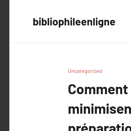
Aller
au
bibliophileenligne
contenu
Uncategorized
Comment l
minimisent
préparati