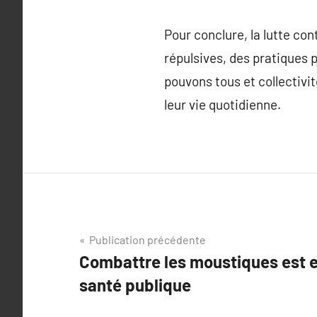
Pour conclure, la lutte co
répulsives, des pratiques
pouvons tous et collectiv
leur vie quotidienne.
Navigation
Publication précédente
Combattre les moustiques est es
de
santé publique
l’article