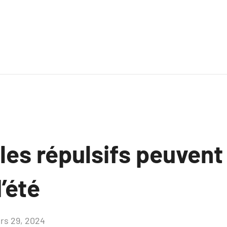
es répulsifs peuvent 
d’été
rs 29, 2024
Aucun