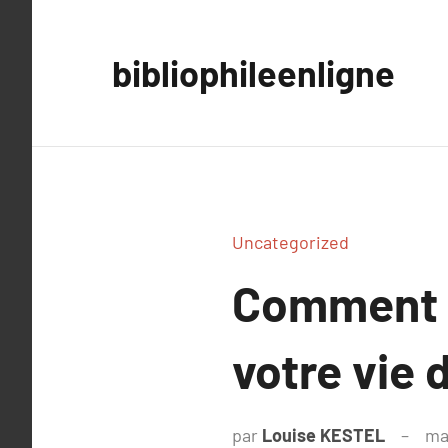
Aller
au
bibliophileenligne
contenu
Uncategorized
Comment l
votre vie 
par
Louise KESTEL
ma