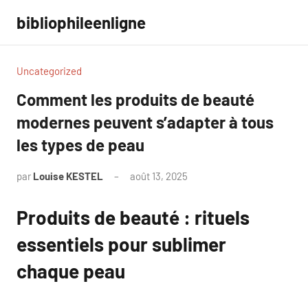
Aller
bibliophileenligne
au
contenu
Uncategorized
Comment les produits de beauté
modernes peuvent s’adapter à tous
les types de peau
par
Louise KESTEL
août 13, 2025
Aucun
commentaire
Produits de beauté : rituels
essentiels pour sublimer
chaque peau