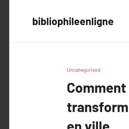
Aller
au
bibliophileenligne
contenu
Uncategorized
Comment l
transform
en ville.