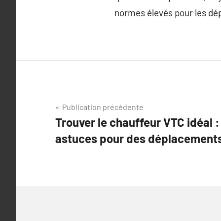
normes élevés pour les d
Navigation
Publication précédente
Trouver le chauffeur VTC idéal :
de
astuces pour des déplacements 
l’article