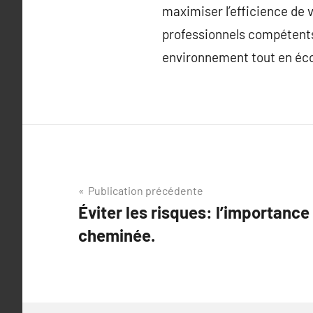
maximiser l’efficience de 
professionnels compétents 
environnement tout en éco
Navigation
Publication précédente
Éviter les risques: l’importanc
de
cheminée.
l’article