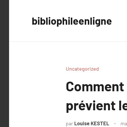
Aller
au
bibliophileenligne
contenu
Uncategorized
Comment 
prévient l
par
Louise KESTEL
ma