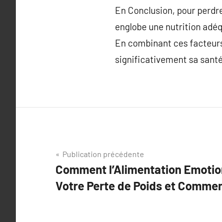
En Conclusion, pour perdre
englobe une nutrition adéqu
En combinant ces facteurs
significativement sa santé 
Navigation
Publication précédente
Comment l’Alimentation Emotio
de
Votre Perte de Poids et Commen
l’article