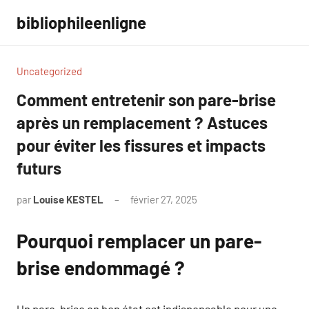
Aller
bibliophileenligne
au
contenu
Uncategorized
Comment entretenir son pare-brise
après un remplacement ? Astuces
pour éviter les fissures et impacts
futurs
par
Louise KESTEL
février 27, 2025
Aucun
commentaire
Pourquoi remplacer un pare-
brise endommagé ?
Un pare-brise en bon état est indispensable pour une