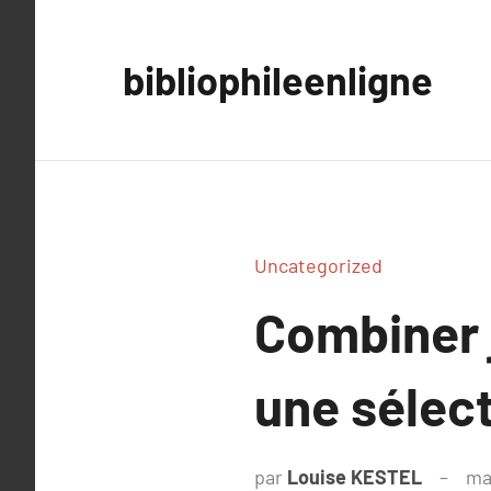
Aller
au
bibliophileenligne
contenu
Uncategorized
Combiner 
une sélect
par
Louise KESTEL
ma