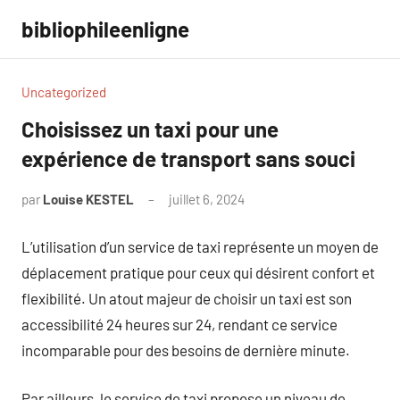
Aller
bibliophileenligne
au
contenu
Uncategorized
Choisissez un taxi pour une
expérience de transport sans souci
par
Louise KESTEL
juillet 6, 2024
Aucun
commentaire
L’utilisation d’un service de taxi représente un moyen de
déplacement pratique pour ceux qui désirent confort et
flexibilité. Un atout majeur de choisir un taxi est son
accessibilité 24 heures sur 24, rendant ce service
incomparable pour des besoins de dernière minute.
Par ailleurs, le service de taxi propose un niveau de