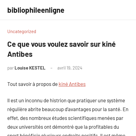
Aller
bibliophileenligne
au
contenu
Uncategorized
Ce que vous voulez savoir sur kiné
Antibes
par
Louise KESTEL
avril 19, 2024
Aucun
commentaire
Tout savoir à propos de
kiné Antibes
Il est un inconnu de histrion que pratiquer une système
régulière abrite beaucoup d’avantages pour la santé. En
effet, des nombreux études scientifiques menées par
deux universités ont démontré que la profitables du
sport bénéficie plusieurs endroits positifs. Il est même