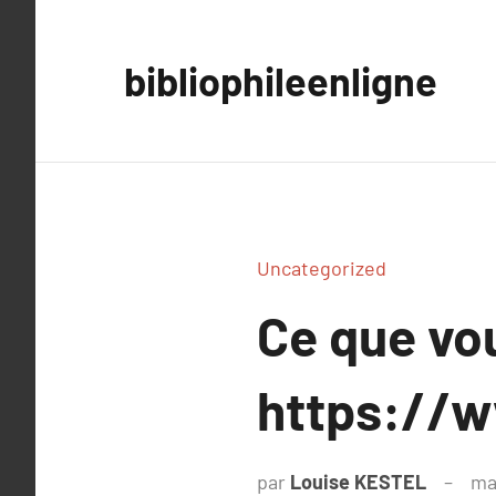
Aller
au
bibliophileenligne
contenu
Uncategorized
Ce que vou
https://w
par
Louise KESTEL
ma