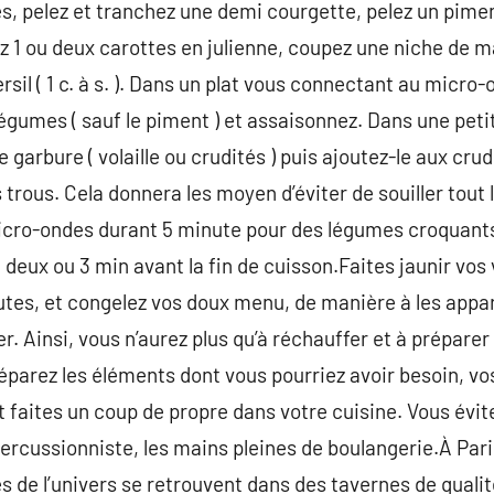
és, pelez et tranchez une demi courgette, pelez un pimen
z 1 ou deux carottes en julienne, coupez une niche de
sil ( 1 c. à s. ). Dans un plat vous connectant au micro-o
s légumes ( sauf le piment ) et assaisonnez. Dans une peti
 garbure ( volaille ou crudités ) puis ajoutez-le aux crud
 trous. Cela donnera les moyen d’éviter de souiller tout 
icro-ondes durant 5 minute pour des légumes croquants
 deux ou 3 min avant la fin de cuisson.Faites jaunir vos
tes, et congelez vos doux menu, de manière à les appar
ner. Ainsi, vous n’aurez plus qu’à réchauffer et à prépa
réparez les éléments dont vous pourriez avoir besoin, v
, et faites un coup de propre dans votre cuisine. Vous évi
 percussionniste, les mains pleines de boulangerie.À Par
s de l’univers se retrouvent dans des tavernes de qualit