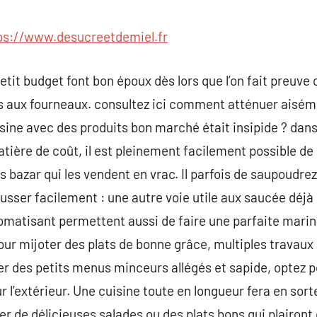
commentaire
ps://www.desucreetdemiel.fr
tit budget font bon époux dès lors que l’on fait preuve 
is aux fourneaux. consultez ici comment atténuer aisém
uisine avec des produits bon marché était insipide ? dan
ière de coût, il est pleinement facilement possible de s
 bazar qui les vendent en vrac. Il parfois de saupoudre
ausser facilement : une autre voie utile aux saucée déj
romatisant permettent aussi de faire une parfaite mari
our mijoter des plats de bonne grâce, multiples travaux 
er des petits menus minceurs allégés et sapide, optez p
l’extérieur. Une cuisine toute en longueur fera en sorte
r de délicieuses salades ou des plats bons qui plairont