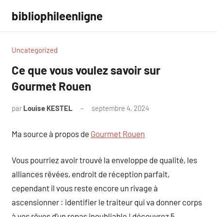
Aller
bibliophileenligne
au
contenu
Uncategorized
Ce que vous voulez savoir sur
Gourmet Rouen
par
Louise KESTEL
septembre 4, 2024
Aucun
commentaire
Ma source à propos de
Gourmet Rouen
Vous pourriez avoir trouvé la enveloppe de qualité, les
alliances rêvées, endroit de réception parfait,
cependant il vous reste encore un rivage à
ascensionner : identifier le traiteur qui va donner corps
à vos rêves d’un repas inoubliable ! découvrez 5