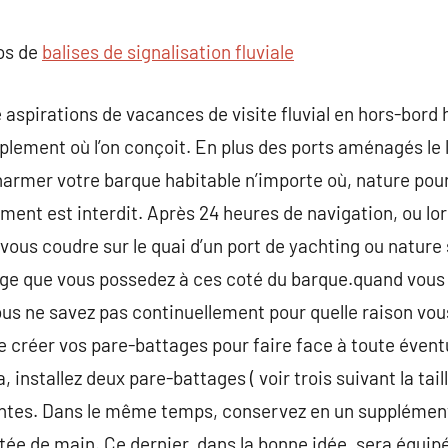
commentaire
pos de
balises de signalisation fluviale
 aspirations de vacances de visite fluvial en hors-bord h
mplement où l’on conçoit. En plus des ports aménagés le 
harmer votre barque habitable n’importe où, nature pou
ment est interdit. Après 24 heures de navigation, ou lor
vous coudre sur le quai d’un port de yachting ou nature 
age que vous possedez à ces coté du barque.quand vous 
us ne savez pas continuellement pour quelle raison vous
tre créer vos pare-battages pour faire face à toute éve
, installez deux pare-battages ( voir trois suivant la tai
rentes. Dans le même temps, conservez en un supplémen
rtée de main. Ce dernier, dans la bonne idée, sera équip