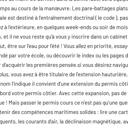
emps au cours de la manœuvre. Les pare-battages plats 
 est destiné à l’entraînement doctrinal ( le code ), passé
ez à l’extérieure, en quelques week-ends ou soir de mois
, et il ne vous reste qu’à vous y inscrire dans un cabin
ut, être sur l’eau pour l’été ! Vous allez en priorité, ess
dé par votre école, ou découvrir le index ou les pages
 d’acquérir les premières pensée.si vous désirez navigue
 plus, vous avez à être titulaire de l’extension hauturi
m l’indique il convient d’une extension du permis côt
bord votre permis côtier. Avec cette expansion, pas de 
ue ! Mais passer le permis cours ce n’est pas qu’une que
tenir des compétences maritimes solides : lire une cart
quents, les courants d’air, la déclinaison magnétique, a