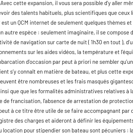
 Avec cette expansion, il vous sera possible d’y aller m
oir des talents habituels, plus scientifiques que ceux li
 est un QCM internet de seulement quelques thèmes et u
un autre espèce : seulement imaginaire, il se compose 
tivité de navigation sur carte de nuit ( 1h30 en tout ), 
onnements sur les aides vidéos, la température et l’équ
mbarcation d’occasion par peut à priori ne sembler qu’un
client s’y connaît en matière de bateau, et plus cette ex
euvent être nombreuses et les frais masqués gigantesq
insi que que les formalités administratives relatives à 
te de francisation, l’absence de arrestation de protect
peut à ce titre être utile de se faire accompagnant par 
istre des charges et aideront à définir les équipement
location pour stipendier son bateau sont pécuniers : la 