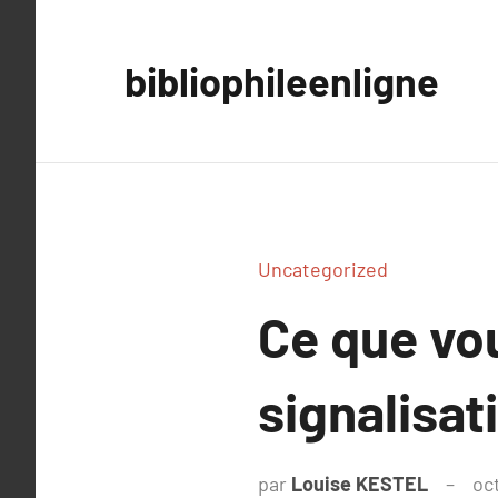
Aller
au
bibliophileenligne
contenu
Uncategorized
Ce que vou
signalisat
par
Louise KESTEL
oc