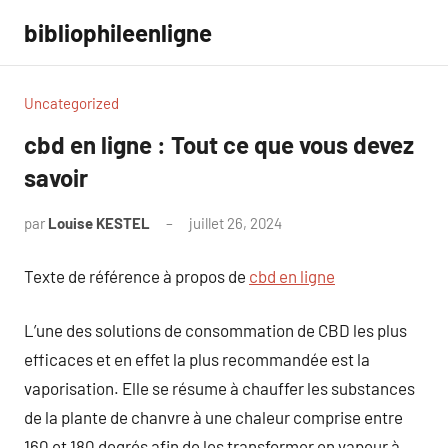
Aller
bibliophileenligne
au
contenu
Uncategorized
cbd en ligne : Tout ce que vous devez
savoir
par
Louise KESTEL
juillet 26, 2024
Aucun
commentaire
Texte de référence à propos de
cbd en ligne
L’une des solutions de consommation de CBD les plus
efficaces et en effet la plus recommandée est la
vaporisation. Elle se résume à chauffer les substances
de la plante de chanvre à une chaleur comprise entre
160 et 180 degrés afin de les transformer en vapeur à