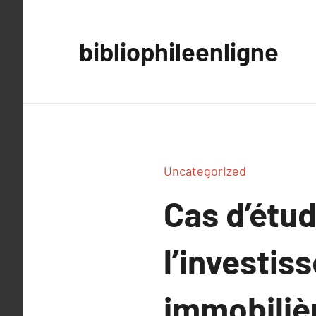
Aller
au
bibliophileenligne
contenu
Uncategorized
Cas d’étud
l’investis
immobiliè