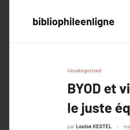
Aller
au
bibliophileenligne
contenu
Uncategorized
BYOD et v
le juste éq
par
Louise KESTEL
ma