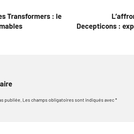
es Transformers : le
L’affr
ormables
Decepticons : expl
aire
as publiée.
Les champs obligatoires sont indiqués avec
*