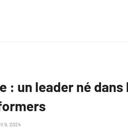
: un leader né dans l
formers
il 9, 2024
Aucun