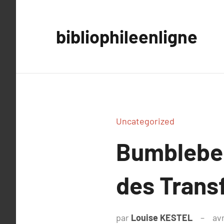
Aller
au
bibliophileenligne
contenu
Uncategorized
Bumblebee 
des Trans
par
Louise KESTEL
avr