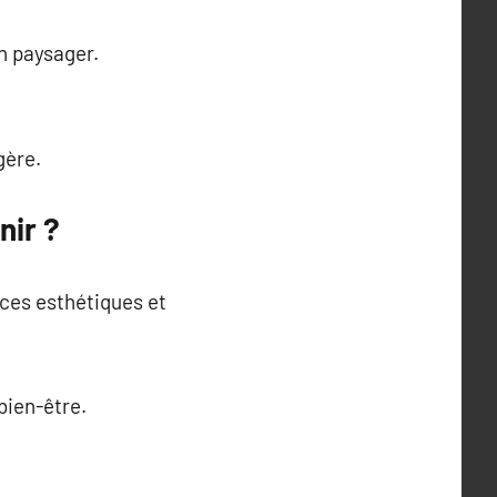
n paysager.
gère.
nir ?
ces esthétiques et
bien-être.