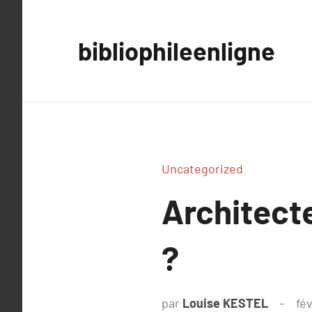
Aller
au
bibliophileenligne
contenu
Uncategorized
Architecte
?
par
Louise KESTEL
fév