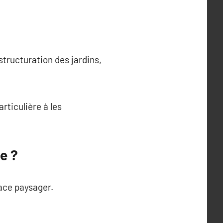
tructuration des jardins,
rticulière à les
e ?
pace paysager.