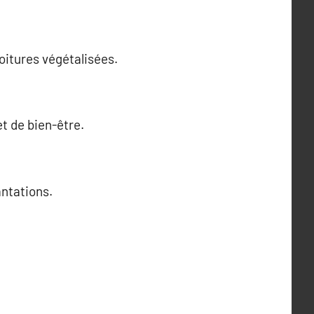
itures végétalisées.
t de bien-être.
antations.